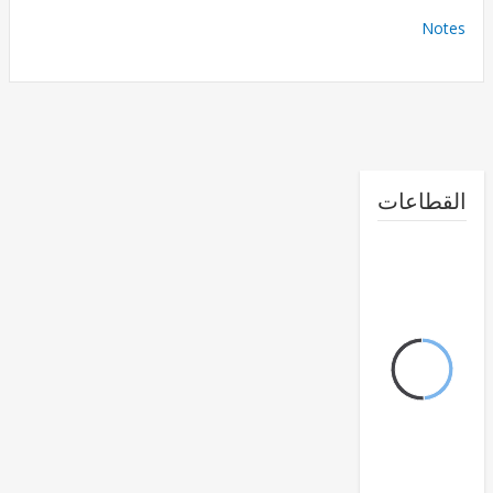
No
طاعات