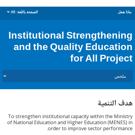
ل
الصفحة باللغة:
AR
dropdown
Institutional Strengthen
and the Quality Educat
for All Proj
التنمية
To strengthen institutional capacity within the Mi
of National Education and Higher Education (MEN
order to improve sector perfor