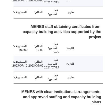
2025/07/15
2023/05/05
2021/07/15
تعليق
MENES staff obtaining certificates 
capacity building activities supported b
pr
القيمة
100.00
17.00
0.00
التاريخ
2025/07/15
2023/05/05
2021/07/15
تعليق
MENES with clear institutional arrangem
and approved staffing and capacity bui
p