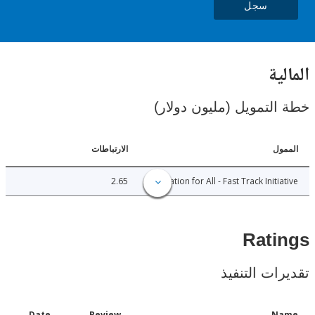
سجل
ية
لتمويل (مليون دولار)
ل
الارتباطات
2.65
Education for All - Fast Track Initi
Rat
ات التنفيذ
Date
Review
N