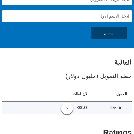
سجل
ية
لتمويل (مليون دولار)
ل
الارتباطات
300.00
IDA 
Rat