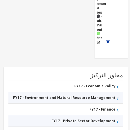
Central
Government
(Central
Agencies
)
FY17 -
Sub-
National
Government
FY17 -
Other
1/4
Public
Administration
FY17 -
Public
Administration
- Financial
Sector
FY17 -
ور التركيز
Other
Energy
and
FY17 - Economic Policy
Extractives
FY17 -
FY17 - Environment and Natural Resource Management
Sanitation
FY17 -
Water
FY17 - Finance
Supply
FY17 -
Other
FY17 - Private Sector Development
Industry,
Trade