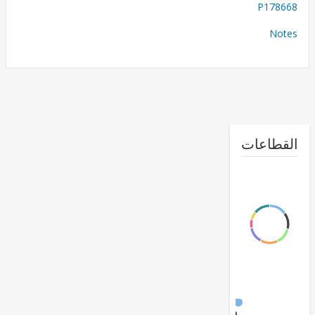
P178
No
طاعات
FY17 -