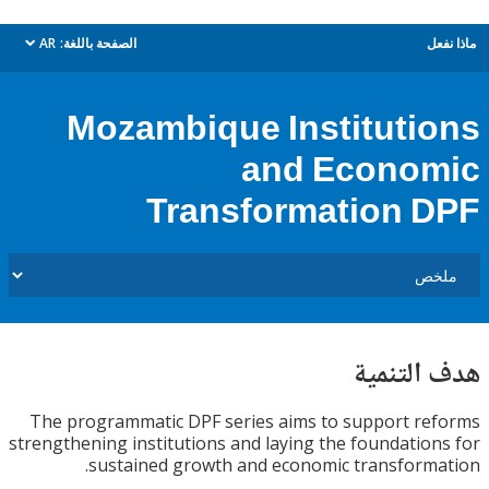
ل
الصفحة باللغة:
AR
dropdown
Mozambique Instituti
and Econo
Transformation 
التنمية
The programmatic DPF series aims to support r
strengthening institutions and laying the foundatio
sustained growth and economic transform