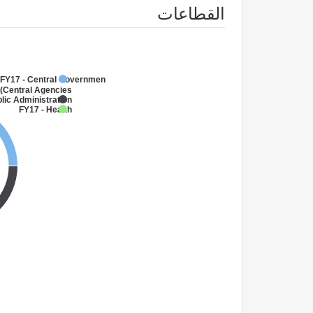
القطاعات
FY17 - Central Government
(Central Agencies
)
lic Administration
FY17 - Health