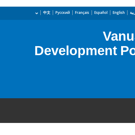
بية
English
Español
Français
Русский
中文
Vanu
Development Pol