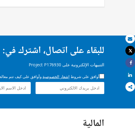
بريد الكتروني
للبقاء على اتصال، اشترك في:
Tweet
طباعة
التنبيهات الإلكترونية على Project P176930
Share
Share
أوافق على شروط
إشعار الخصوصية
وأوافق على كيف تتم معالجة 
المالية