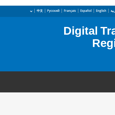
بية
English
Español
Français
Русский
中文
Digital T
Regi