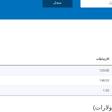
سجل
الارتباطات
120.00
146.50
1.50
ولارات)