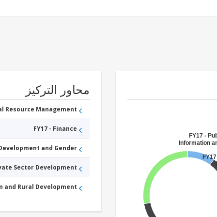
محاور التركيز
ral Resource Management
FY17 - Finance
FY17 - Pub
Information 
 Development and Gender
FY17 
ivate Sector Development
an and Rural Development