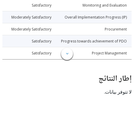
026-07-24
Satisfactory
Monitoring and Evalu
026-07-24
Moderately Satisfactory
Overall Implementation Progress
026-07-24
Moderately Satisfactory
Procure
026-07-24
Satisfactory
Progress towards achievement of
026-07-24
Satisfactory
Project Manage
النتائج
 بيانات.