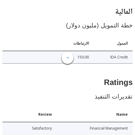
ية
لتمويل (مليون دولار)
ل
الارتباطات
150.00
IDA C
Rat
ات التنفيذ
Date
Review
N
026-07-24
Satisfactory
Financial Manage