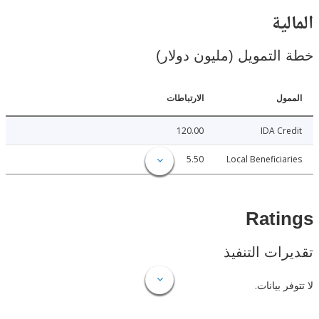
ية
لتمويل (مليون دولار)
ل
الارتباطات
120.00
IDA C
5.50
Local Benefici
Rat
ات التنفيذ
 بيانات.