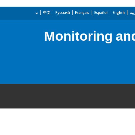
بية
English
Español
Français
Русский
中文
Monitoring and