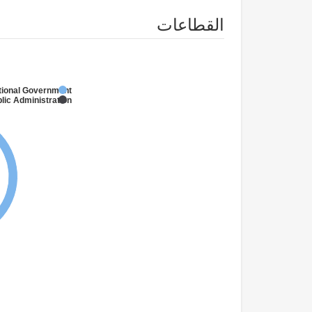
القطاعات
tional Government
lic Administration