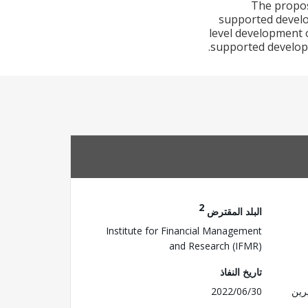
The propos
supported develop
level development o
supported developi
2
البلد المقترض
Institute for Financial Management
and Research (IFMR)
تاريخ النفاذ
رين
2022/06/30