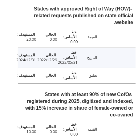
States with approved Right of Way (R
related requests published on state off
web
القيمة
20.00
0.00
0.00
التاريخ
2024/12/31
2022/12/29
2022/05/31
تعليق
States with at least 90% of new C
registered during 2025, digitized and ind
with 15% increase in share of female-own
co-o
القيمة
10.00
0.00
0.00