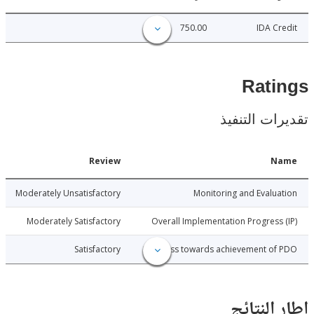
750.00
IDA C
Rat
ات التنفيذ
Date
Review
N
6-05-22
Moderately Unsatisfactory
Monitoring and Evalu
6-05-22
Moderately Satisfactory
Overall Implementation Progress
6-05-22
Satisfactory
Progress towards achievement of
النتائج