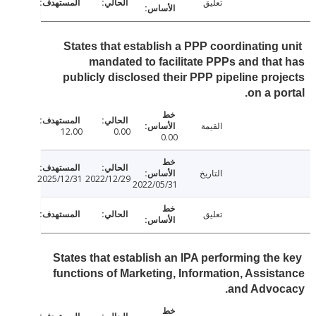
تعليق
States that establish a PPP coordinating 
mandated to facilitate PPPs and tha
publicly disclosed their PPP pipeline pro
on a po
القيمة
12.00
0.00
0.00
التاريخ
2025/12/31
2022/12/29
2022/05/31
تعليق
States that establish an IPA performing the
functions of Marketing, Information, Assis
and Advoc