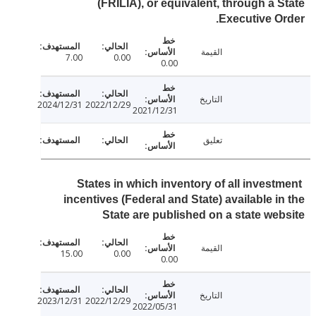
(FRILIA), or equivalent, through a 
Executive O
القيمة
7.00
0.00
0.00
التاريخ
2024/12/31
2022/12/29
2021/12/31
تعليق
States in which inventory of all invest
incentives (Federal and State) available i
State are published on a state we
القيمة
15.00
0.00
0.00
التاريخ
2023/12/31
2022/12/29
2022/05/31