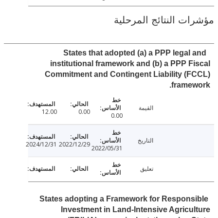
ت النتائج المرحلية
States that adopted (a) a PPP legal
institutional framework and (b) a PPP F
Commitment and Contingent Liability (
frame
القيمة
12.00
0.00
0.00
التاريخ
2024/12/31
2022/12/29
2022/05/31
تعليق
States adopting a Framework for Respons
Investment in Land-Intensive Agricu