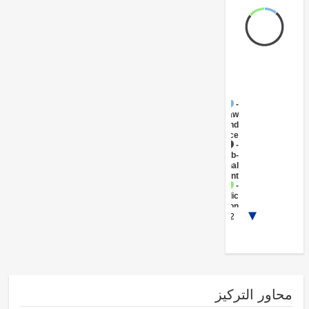
FY17 -
Law
and
Justice
FY17 -
Sub-
National
Government
FY17 -
Public
Administration
1/2
- Information
and
Communications
Technologies
ور التركيز