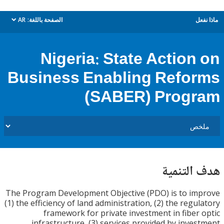
ل
الصفحة باللغة:
AR
dropdown
Nigeria: State Action
Business Enabling Refo
(SABER) Prog
التنمية
The Program Development Objective (PDO) is to i
(1) the efficiency of land administration, (2) the regu
framework for private investment in fiber
infrastructure, (3) services provided by inve