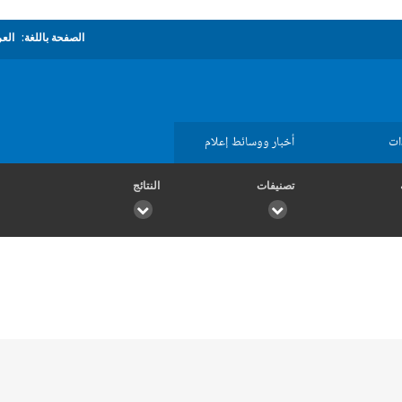
الصفحة باللغة:
العر
ات
أخبار ووسائط إعلام
تصنيفات
النتائج