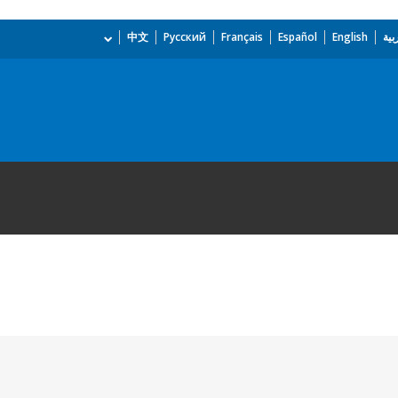
بية
English
Español
Français
Русский
中文