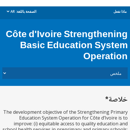
ل
الصفحة باللغة:
AR
dropdown
Côte d'Ivoire Strengthen
Basic Education Sys
Operat
ة*
The development objective of the Strengthening P
Education System Operation for Côte d’Ivoire
improve: (i) equitable access to quality educati
school health services in preprimary and primary sc