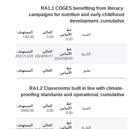
RA1.1 COGES benefiting from lite
campaigns for nutrition and early chil
development, cumula
القيمة
160.00
0.00
0.00
التاريخ
2027/12/31
2024/05/17
2022/06/30
تعليق
RA1.2 Classrooms built in line with clim
proofing standards and operational, cumul
القيمة
3000.00
0.00
0.00
التاريخ