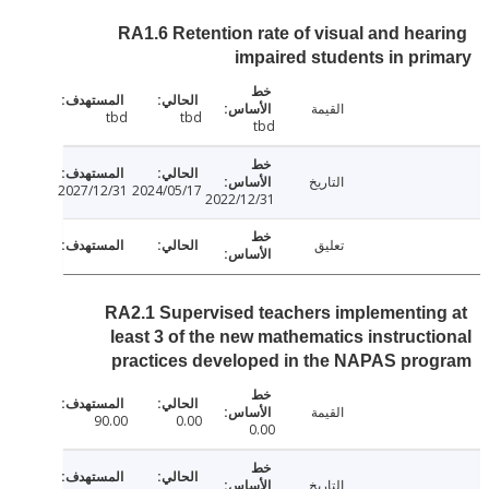
RA1.6 Retention rate of visual and hea
impaired students in pr
القيمة
tbd
tbd
tbd
التاريخ
2027/12/31
2024/05/17
2022/12/31
تعليق
RA2.1 Supervised teachers implementin
least 3 of the new mathematics instruct
practices developed in the NAPAS pro
القيمة
90.00
0.00
0.00
التاريخ