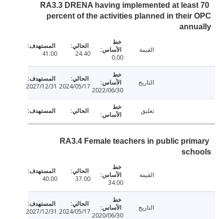
RA3.3 DRENA having implemented at leas
percent of the activities planned in thei
ann
القيمة
41.00
24.40
0.00
التاريخ
2027/12/31
2024/05/17
2022/06/30
تعليق
RA3.4 Female teachers in public pri
sch
القيمة
40.00
37.00
34.00
التاريخ
2027/12/31
2024/05/17
2020/06/30