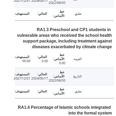
2027/12/31
2024/05/17
2022/06/30
تعليق
RA1.3 Preschool and CP1 student
vulnerable areas who received the school h
support package, including treatment ag
diseases exacerbated by climate c
القيمة
90.00
0.00
0.00
التاريخ
2027/12/31
2024/05/17
2022/06/30
تعليق
RA1.4 Percentage of Islamic schools integr
into the formal s