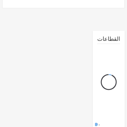
طاعات
FY17 -