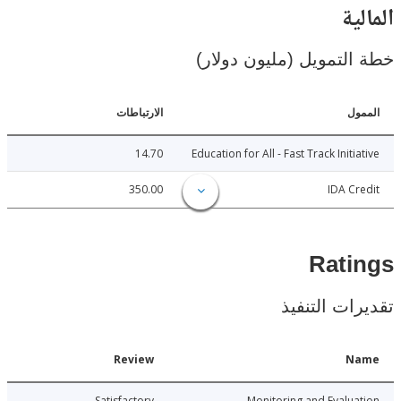
ية
لتمويل (مليون دولار)
ل
الارتباطات
14.70
Education for All - Fast Track Initi
350.00
IDA C
Rat
ات التنفيذ
Date
Review
N
026-06-25
Satisfactory
Monitoring and Evalu