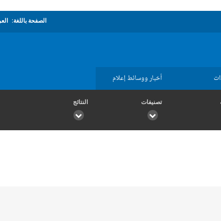
الصفحة باللغة:
العر
ات
أخبار ووسائط إعلام
تصنيفات
النتائج