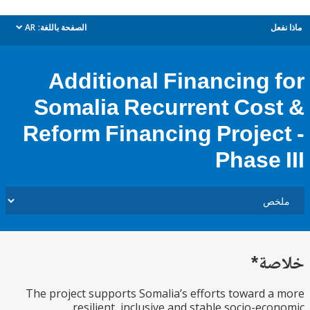
ل
الصفحة باللغة:
AR
dropdown
Additional Financing 
Somalia Recurrent Cos
Reform Financing Projec
Phase 
ة*
The project supports Somalia’s efforts toward 
resilient, inclusive and stable socio-ec