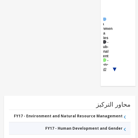
FY17 -
Central
Government
(Central
Agencies
)
FY17 -
Sub-
National
Government
FY17 -
Public
1/2
Administration
- Education
FY17 -
Public
Administration
- Health
ور التركيز
FY17 - Environment and Natural Resource Management
FY17 - Human Development and Gender