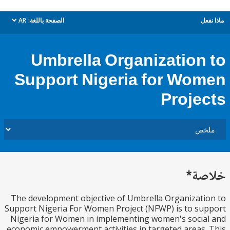
ل
الصفحة باللغة:
AR
dropdown
Umbrella Organization
Support Nigeria for Wo
Proje
ة*
The development objective of Umbrella Organizat
Support Nigeria For Women Project (NFWP) is to s
Nigeria for Women in implementing women's soci
economic empowerment activities in targeted areas