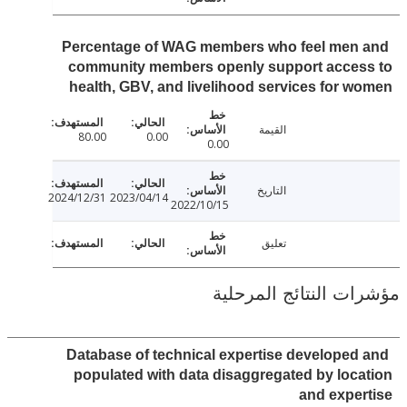
Percentage of WAG members who feel men
community members openly support acces
health, GBV, and livelihood services for 
القيمة
80.00
0.00
0.00
التاريخ
2024/12/31
2023/04/14
2022/10/15
تعليق
ت النتائج المرحلية
Database of technical expertise developed
populated with data disaggregated by loc
and expe