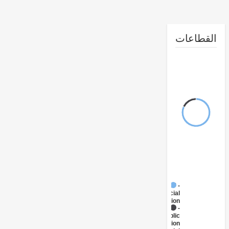
طاعات
FY17 -
Social
Protection
FY17 -
Public
Administration