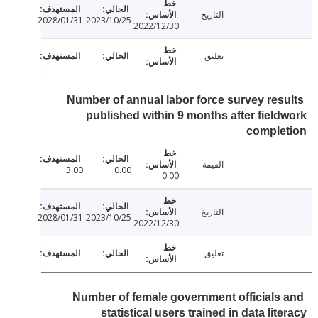
التاريخ
2028/01/31
2023/10/25
2022/12/30
تعليق
Number of annual labor force survey res
published within 9 months after fiel
comple
القيمة
3.00
0.00
0.00
التاريخ
2028/01/31
2023/10/25
2022/12/30
تعليق
Number of female government officials
statistical users trained in data lit