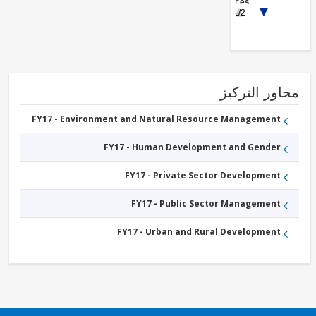
Services
FY17 -
1/2
Social
Protection
ور التركيز
FY17 - Environment and Natural Resource Management
FY17 - Human Development and Gender
FY17 - Private Sector Development
FY17 - Public Sector Management
FY17 - Urban and Rural Development