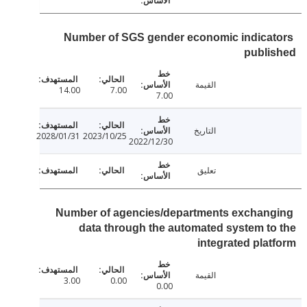
Number of SGS gender economic indica
publi
القيمة
14.00
7.00
7.00
التاريخ
2028/01/31
2023/10/25
2022/12/30
تعليق
Number of agencies/departments exchan
data through the automated system t
integrated pla
القيمة
3.00
0.00
0.00