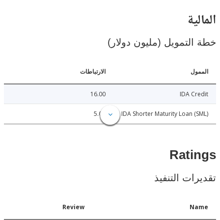
ية
لتمويل (مليون دولار)
ل
الارتباطات
16.00
IDA C
5.00
IDA Shorter Maturity Loan 
Rat
ات التنفيذ
Date
Review
N