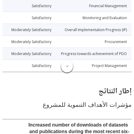
026-07-13
Satisfactory
Financial Manage
026-07-13
Satisfactory
Monitoring and Evalu
026-07-13
Moderately Satisfactory
Overall Implementation Progress
026-07-13
Moderately Satisfactory
Procure
026-07-13
Moderately Satisfactory
Progress towards achievement of
026-07-13
Satisfactory
Project Manage
النتائج
ت الأهداف التنموية للمشروع
Increased number of downloads of data
and publications during the most recent