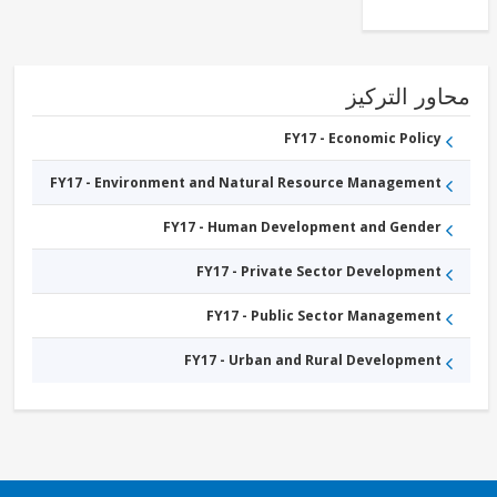
Infrastructure
FY17 -
Early
Childhood
Education
FY17 -
ور التركيز
Workforce
Development
and
FY17 - Economic Policy
Vocational
Education
FY17 - Environment and Natural Resource Management
FY17 -
Health
FY17 -
FY17 - Human Development and Gender
Trade
FY17 - Private Sector Development
FY17 - Public Sector Management
FY17 - Urban and Rural Development