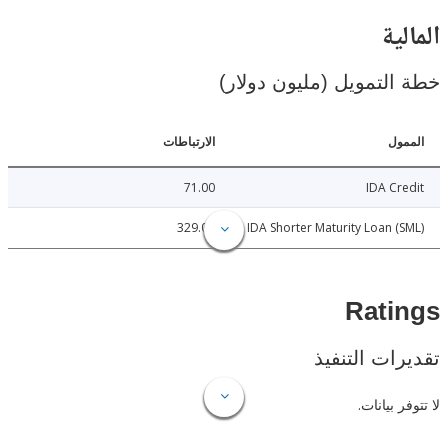
ية
لتمويل (مليون دولار)
ل
الارتباطات
71.00
IDA C
329.00
IDA Shorter Maturity Loan 
Rat
ات التنفيذ
 بيانات.