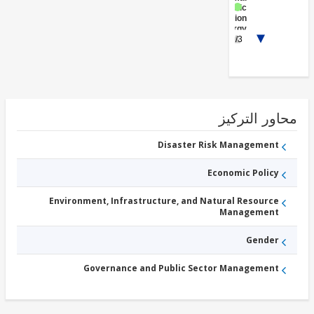
Public
Administration
- Energy
Energy
1/3
Generation
- Solar
Energy
Generation
- Wind
الاجتماعية
الحماية
ور التركيز
الصلبة
النفايات
إدارة
Disaster Risk Management
Economic Policy
Environment, Infrastructure, and Natural Resource
Management
Gender
Governance and Public Sector Management