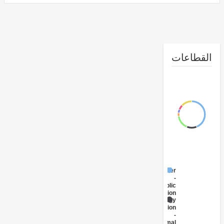
طاعات
Other
-
Public
Administration
Energy
Generation
-
Geothermal