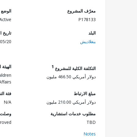
معرّف المشروع
الوضع
Active
P178133
البلد
تاريخ ا
بنغلاديش
05/20
1
الهيئة 
التكلفة الكلية للمشروع
ildren
دولار أمريكي 466.50 مليون
Affairs
مبلغ الارتباط
فئة الت
دولار أمريكي 210.00 مليون
N/A
مطلوب خدمات استشارية
وصلت ا
roved
TBD
Notes