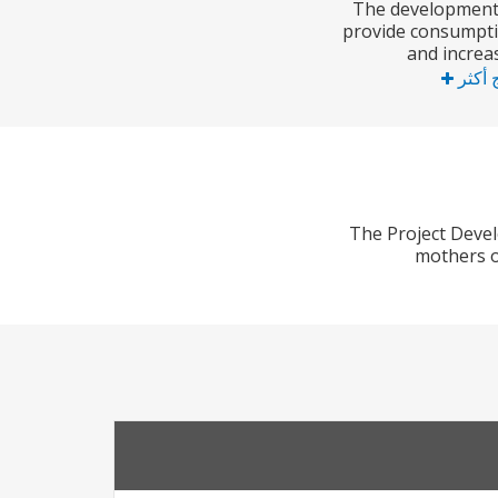
The development o
provide consumpti
and increa
ج أكثر
The Project Deve
mothers o