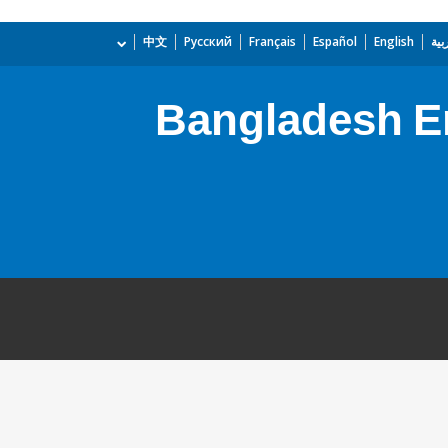
بية
English
Español
Français
Русский
中文
Bangladesh En