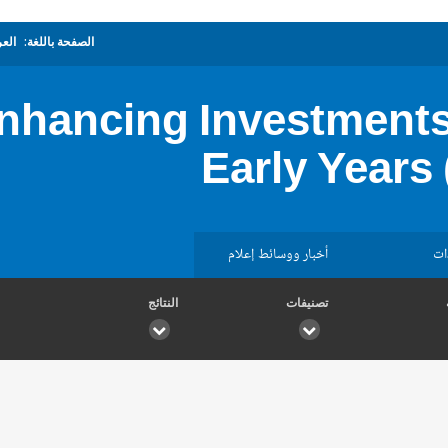
الصفحة باللغة:
العر
hancing Investments 
Early Years
ات
أخبار ووسائط إعلام
تصنيفات
النتائج