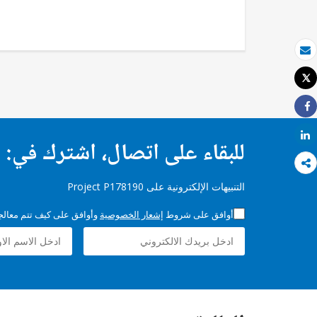
بريد الكتروني
Tweet
طباعة
Share
Share
للبقاء على اتصال، اشترك في:
التنبيهات الإلكترونية على Project P178190
أوافق على شروط
إشعار الخصوصية
وأوافق على كيف تتم معالجة 