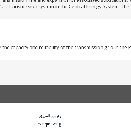
 transmission line and expansion of associated substations,
transmission system in the Central Energy System. The in
نتا
 the capacity and reliability of the transmission grid in the
رئيس الفريق
Yanqin Song