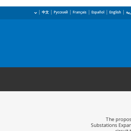
بية
English
Español
Français
Русский
中文
The propose
Substations Expans