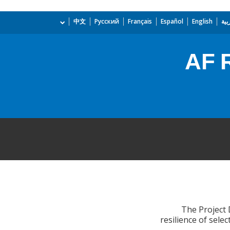
بية
English
Español
Français
Русский
中文
AF R
The Project 
resilience of sele