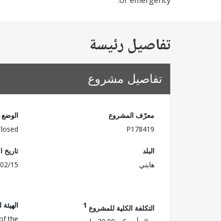
or emergency.
تفاصيل رئيسة
تفاصيل مشروع
معرّف المشروع
الوضع
Closed
P178419
البلد
تاريخ ا
هايتي
02/15
1
الهيئة 
التكلفة الكلية للمشروع
of the