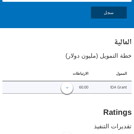
سجل
ية
لتمويل (مليون دولار)
ل
الارتباطات
60.00
IDA 
Rat
ات التنفيذ