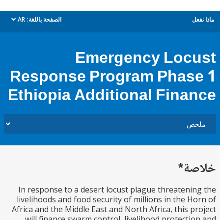
ل
الصفحة باللغة:
AR
dropdown
Emergency Loc
Response Program Phas
Ethiopia Additional Fina
ة*
In response to a desert locust plague threateni
livelihoods and food security of millions in the H
Africa and the Middle East and North Africa, this p
will finance swarm control, livelihood protecti