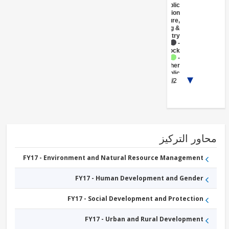
Public
Administration
- Agriculture,
Fishing &
Forestry
FY17 -
Livestock
FY17 -
Other
Public
1/2
Administration
FY17 -
Social
Protection
ور التركيز
FY17 - Environment and Natural Resource Management
FY17 - Human Development and Gender
FY17 - Social Development and Protection
FY17 - Urban and Rural Development