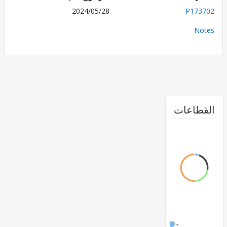
2024/05/28
P173
No
طاعات
FY17 -