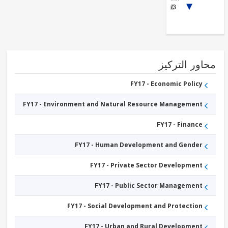
1/3
Institutions
FY17 -
Capital
Markets
FY17 -
Social
Protection
FY17 -
ور التركيز
Trade
FY17 - Economic Policy
FY17 - Environment and Natural Resource Management
FY17 - Finance
FY17 - Human Development and Gender
FY17 - Private Sector Development
FY17 - Public Sector Management
FY17 - Social Development and Protection
FY17 - Urban and Rural Development