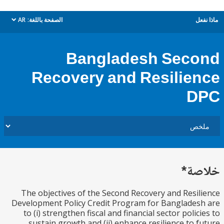
ل
الصفحة باللغة:
AR
dropdown
Bangladesh Sec
Recovery and Resilie
D
ة*
The objectives of the Second Recovery and Resi
Development Policy Credit Program for Banglade
to (i) strengthen fiscal and financial sector polic
sustain growth and (ii) enhance resilience to 