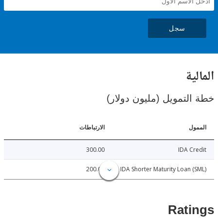
سجل
ية
لتمويل (مليون دولار)
ل
الارتباطات
300.00
IDA C
200.00
IDA Shorter Maturity Loan 
Rat