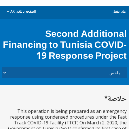
ل
الصفحة باللغة:
AR
dropdown
Second Additio
Financing to Tunisia COV
19 Response Proj
ة*
This operation is being prepared as an eme
response using condensed procedures under th
Track COVID-19 Facility (FTCF).On March 2, 202
Government of Tunisia (GoT) confirmed its first c