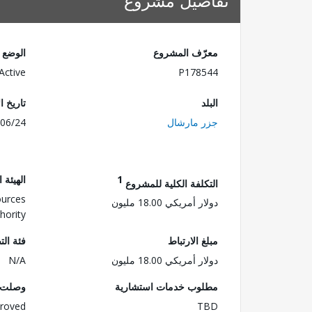
تفاصيل مشروع
معرّف المشروع
الوضع
Active
P178544
البلد
تاريخ ا
جزر مارشال
06/24
1
الهيئة 
التكلفة الكلية للمشروع
ources
دولار أمريكي 18.00 مليون
hority
مبلغ الارتباط
فئة الت
دولار أمريكي 18.00 مليون
N/A
مطلوب خدمات استشارية
وصلت ا
roved
TBD