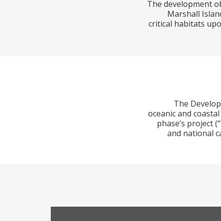
The development obj
Marshall Islan
critical habitats u
The Developm
oceanic and coastal
phase’s project 
and national c