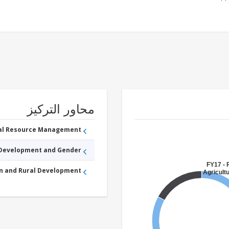
محاور التركيز
ral Resource Management
 Development and Gender
FY17 - 
an and Rural Development
Agricultu