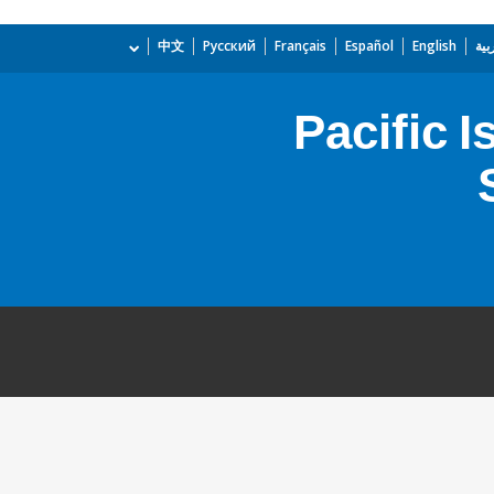
بية
English
Español
Français
Русский
中文
Pacific 