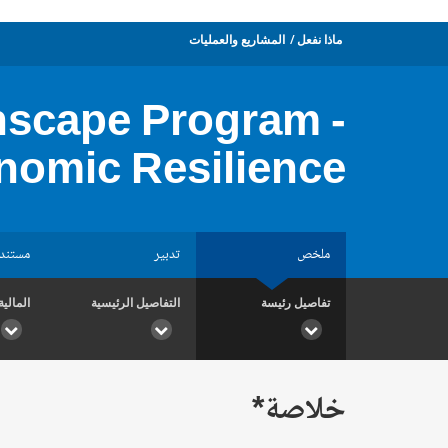
ماذا نفعل
المشاريع والعمليات
nscape Program -
nomic Resilience
ملخص
تدبير
مستند
تفاصيل رئيسة
التفاصيل الرئيسية
المالية
خلاصة*