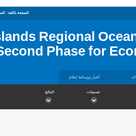
الصفحة باللغة:
العر
Islands Regional Ocea
Second Phase for Eco
ات
أخبار ووسائط إعلام
تصنيفات
النتائج