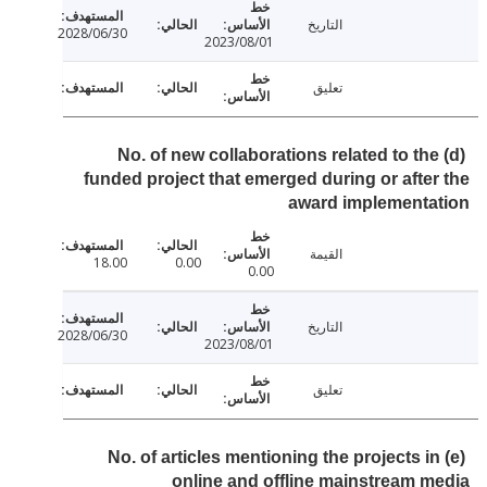
التاريخ
2028/06/30
2023/08/01
تعليق
(d) No. of new collaborations related to th
funded project that emerged during or afte
award implementa
القيمة
18.00
0.00
0.00
التاريخ
2028/06/30
2023/08/01
تعليق
(e) No. of articles mentioning the projects i
online and offline mainstream 