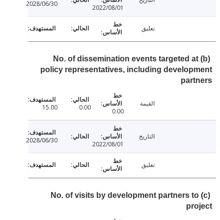
2028/06/30
2022/08/01
تعليق
(b) No. of dissemination events targeted a
policy representatives, including develo
par
القيمة
15.00
0.00
0.00
التاريخ
2028/06/30
2022/08/01
تعليق
(c) No. of visits by development partners t
pr