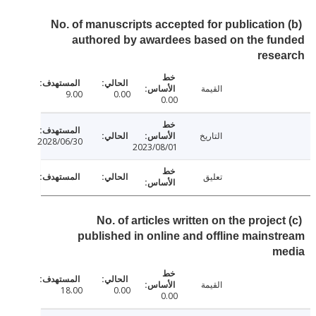
(b) No. of manuscripts accepted for publicatio
authored by awardees based on the fu
rese
القيمة
9.00
0.00
0.00
التاريخ
2028/06/30
2023/08/01
تعليق
(c) No. of articles written on the projec
published in online and offline mains
m
القيمة
18.00
0.00
0.00