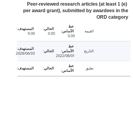
(e) Peer-reviewed research articles (at least 
per award grant), submitted by awardees i
ORD cate
القيمة
9.00
0.00
0.00
التاريخ
2028/06/30
2022/08/01
تعليق