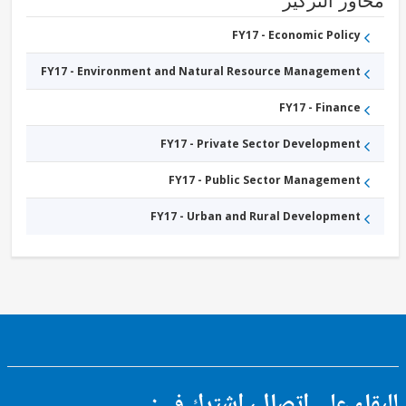
ور التركيز
Other
Public
Administration
FY17 - Economic Policy
FY17 -
Banking
FY17 - Environment and Natural Resource Management
Institutions
FY17 -
Manufacturing
FY17 - Finance
FY17 - Private Sector Development
FY17 - Public Sector Management
FY17 - Urban and Rural Development
ء على اتصال، اشترك في: