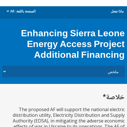
ل
الصفحة باللغة:
AR
dropdown
Enhancing Sierra Le
Energy Access Proj
Additional Financ
ة*
The proposed AF will support the national el
distribution utility, Electricity Distribution and 
Authority (EDSA), in mitigating the adverse ec
effects of war in Ukraine to its operations. The