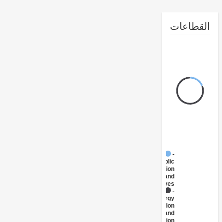
طاعات
FY17 -
Public
Administration
- Energy and
Extractives
FY17 -
Energy
Transmission
and
Distribution