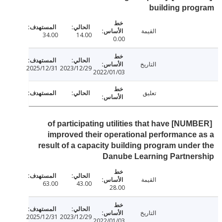
building pr
القيمة
34.00
14.00
0.00
التاريخ
2025/12/31
2023/12/29
2022/01/03
تعليق
[NUMBER] of participating utilities that have
improved their operational performance
result of a capacity building program unde
Danube Learning Partner
القيمة
63.00
43.00
28.00
التاريخ
2025/12/31
2023/12/29
2022/01/03