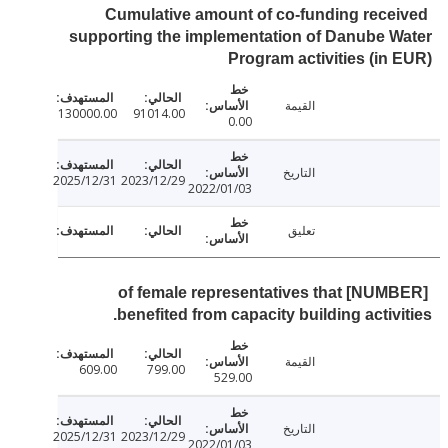
Cumulative amount of co-funding rece
supporting the implementation of Danube 
Program activities (in
القيمة
130000.00
91014.00
0.00
التاريخ
2025/12/31
2023/12/29
2022/01/03
تعليق
[NUMBER] of female representatives that
benefited from capacity building activi
القيمة
609.00
799.00
529.00
التاريخ
2025/12/31
2023/12/29
2022/01/03