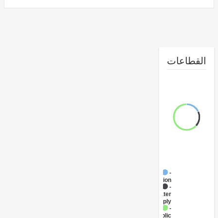
طاعات
FY17 -
Sanitation
FY17 -
Water
Supply
FY17 -
Public