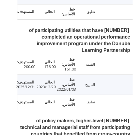
تعليق
[NUMBER] of participating utilities that have
completed an operational perfor
improvement program under the Da
Learning Partne
القيمة
200.00
176.00
161.00
التاريخ
2025/12/31
2023/12/29
2022/01/03
تعليق
[NUMBER] of policy makers, higher-level
technical and managerial staff from particip
countries that benefited from cross-co