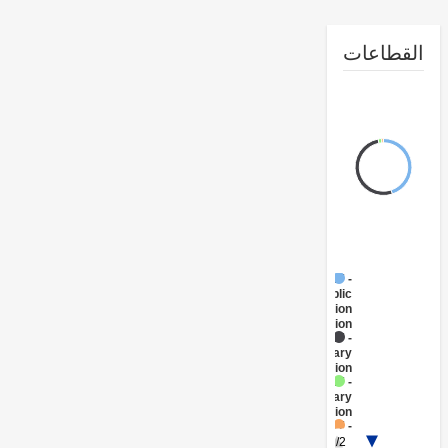
طاعات
FY17 -
Public
Administration
- Education
FY17 -
Primary
Education
FY17 -
Secondary
Education
FY17 -
Workforce
1/2