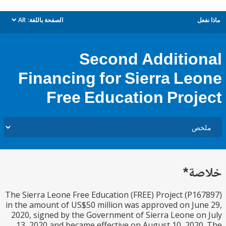
ل
الصفحة باللغة:
AR
dropdown
Second Additio
Financing for Sierra Le
Free Education Proj
ة*
The Sierra Leone Free Education (FREE) Project (P1
in the amount of US$50 million was approved on Ju
2020, signed by the Government of Sierra Leone o
13, 2020 and became effective on August 10, 202