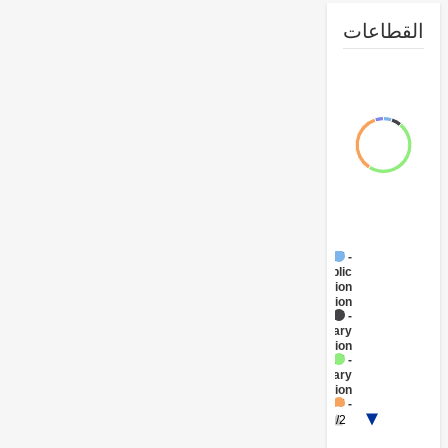
طاعات
FY17 -
Public
Administration
- Education
FY17 -
Primary
Education
FY17 -
Tertiary
Education
FY17 -
Workforce
1/2
Development