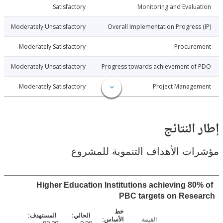
6-06-29
Satisfactory
Monitoring and Evalu
6-06-29
Moderately Unsatisfactory
Overall Implementation Progress
6-06-29
Moderately Satisfactory
Procure
6-06-29
Moderately Unsatisfactory
Progress towards achievement of
6-06-29
Moderately Satisfactory
Project Manage
النتائج
ت الأهداف التنموية للمشروع
Higher Education Institutions achieving 80
PBC targets on Rese
القيمة