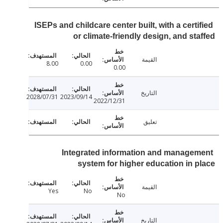
ISEPs and childcare center built, with a cert
or climate-friendly design, and st
القيمة
8.00
0.00
0.00
التاريخ
2028/07/31
2023/09/14
2022/12/31
تعليق
Integrated information and manage
system for higher education in 
القيمة
Yes
No
No
التاريخ