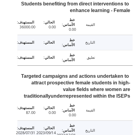
Students benefiting from direct intervention
enhance learning - F
القيمة
36000.00
0.00
0.00
التاريخ
تعليق
Targeted campaigns and actions undertake
attract prospective female students in 
value fields where wome
traditionallyunderrepresented within the 
القيمة
87.00
0.00
0.00
التاريخ
2028/07/31
2023/09/14