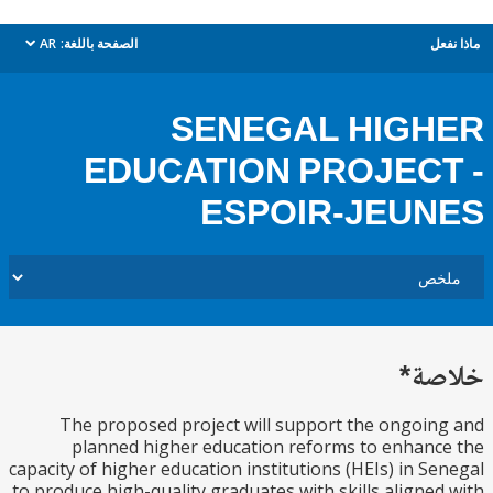
ل
الصفحة باللغة:
AR
dropdown
SENEGAL HIG
EDUCATION PROJEC
ESPOIR-JEU
ة*
The proposed project will support the ongoi
planned higher education reforms to enhan
capacity of higher education institutions (HEIs) in S
to produce high-quality graduates with skills aligne