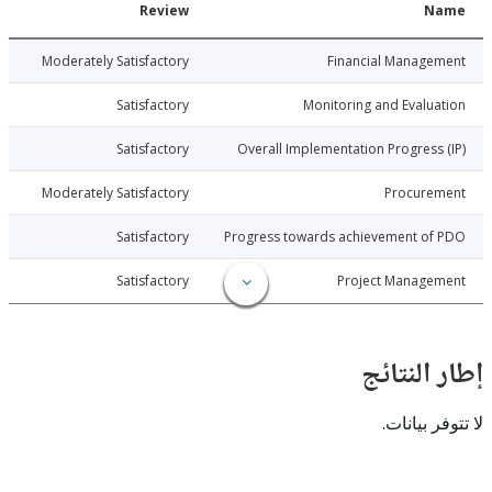
Date
Review
N
026-04-30
Moderately Satisfactory
Financial Manage
026-04-30
Satisfactory
Monitoring and Evalu
026-04-30
Satisfactory
Overall Implementation Progress
026-04-30
Moderately Satisfactory
Procure
026-04-30
Satisfactory
Progress towards achievement of
026-04-30
Satisfactory
Project Manage
النتائج
 بيانات.