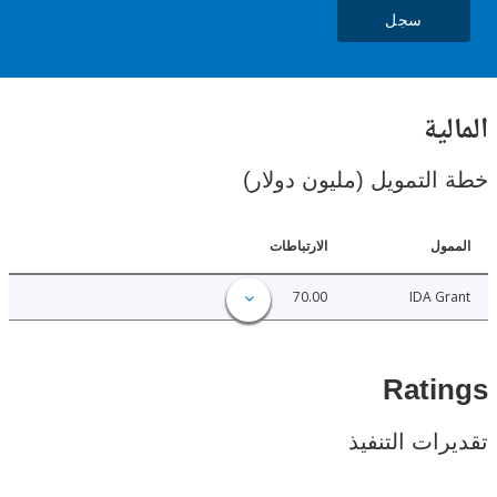
سجل
ية
لتمويل (مليون دولار)
ل
الارتباطات
70.00
IDA 
Rat
ات التنفيذ