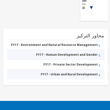
Administration
- Agriculture,
1/4
Fishing &
Forestry
FY17 -
Livestock
FY17 -
Social
Protection
FY17 -
ور التركيز
Other
Water
Supply,
FY17 - Environment and Natural Resource Management
Sanitation
and
FY17 - Human Development and Gender
Waste
Management
FY17 - Private Sector Development
FY17 - Urban and Rural Development