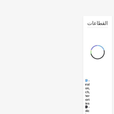
طاعات
FY17 -
Agricultural
Extension,
Research,
and Other
Support
Activities
FY17 -
Public