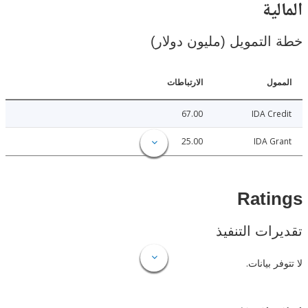
ية
لتمويل (مليون دولار)
ل
الارتباطات
67.00
IDA C
25.00
IDA 
Rat
ات التنفيذ
 بيانات.