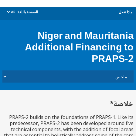
ل
الصفحة باللغة:
AR
dropdown
Niger and Maurita
Additional Financing
PRAP
ة*
PRAPS-2 builds on the foundations of PRAPS-1. Li
predecessor, PRAPS-2 has been developed aroun
technical components, with the addition of focal
that are essential to holistically address some of th