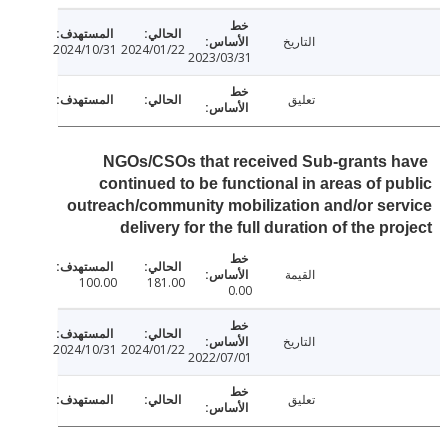
التاريخ
2024/10/31
2024/01/22
2023/03/31
تعليق
NGOs/CSOs that received Sub-grants 
continued to be functional in areas of p
outreach/community mobilization and/or se
delivery for the full duration of the pr
القيمة
100.00
181.00
0.00
التاريخ
2024/10/31
2024/01/22
2022/07/01
تعليق