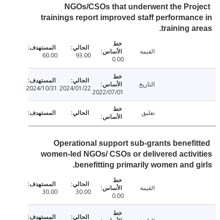
NGOs/CSOs that underwent the Pro
trainings report improved staff performan
training a
القيمة
60.00
93.00
0.00
التاريخ
2024/10/31
2024/01/22
2022/07/01
تعليق
Operational support sub-grants benefi
women-led NGOs/ CSOs or delivered activ
benefitting primarily women and g
القيمة
30.00
30.00
0.00