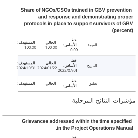
Share of NGOs/CSOs trained in GBV preven
and response and demonstrating pr
protocols in-place to support survivors o
(per
القيمة
100.00
100.00
0.00
التاريخ
2024/10/31
2024/01/22
2022/07/01
تعليق
ت النتائج المرحلية
Grievances addressed within the time speci
in the Project Operations Ma