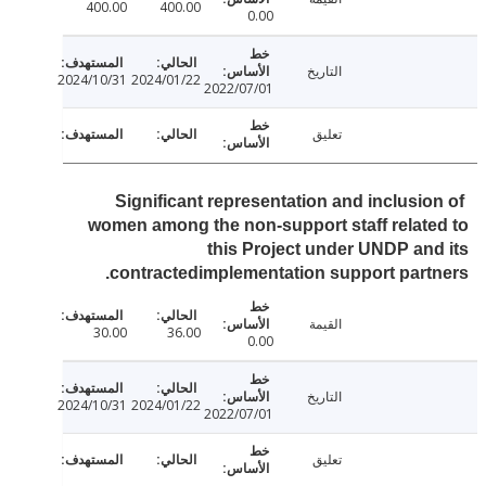
400.00
400.00
0.00
التاريخ
2024/10/31
2024/01/22
2022/07/01
تعليق
Significant representation and inclusio
women among the non-support staff relat
this Project under UNDP an
contractedimplementation support part
القيمة
30.00
36.00
0.00
التاريخ
2024/10/31
2024/01/22
2022/07/01
تعليق