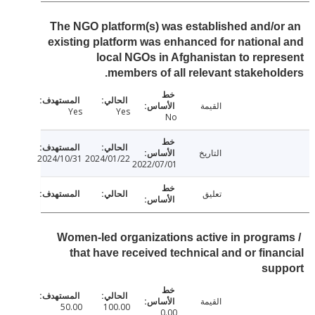
The NGO platform(s) was established and/o
existing platform was enhanced for nationa
local NGOs in Afghanistan to repr
members of all relevant stakehol
القيمة
Yes
Yes
No
التاريخ
2024/10/31
2024/01/22
2022/07/01
تعليق
Women-led organizations active in progra
that have received technical and or fina
sup
القيمة
50.00
100.00
0.00