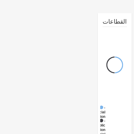
طاعات
FY17 -
Social
Protection
FY17 -
Public
Administration