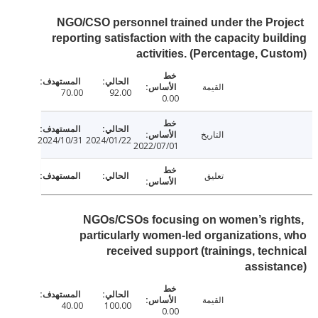
NGO/CSO personnel trained under the Pro
reporting satisfaction with the capacity bui
activities. (Percentage, Cu
القيمة
70.00
92.00
0.00
التاريخ
2024/10/31
2024/01/22
2022/07/01
تعليق
NGOs/CSOs focusing on women’s rig
particularly women-led organizations
received support (trainings, tech
assist
القيمة
40.00
100.00
0.00