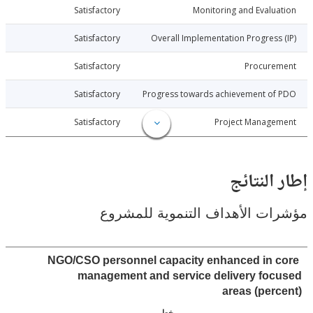
024-10-11
Satisfactory
Monitoring and Evalu
024-10-11
Satisfactory
Overall Implementation Progress
024-10-11
Satisfactory
Procure
024-10-11
Satisfactory
Progress towards achievement of
024-10-11
Satisfactory
Project Manage
النتائج
ت الأهداف التنموية للمشروع
NGO/CSO personnel capacity enhanced in 
management and service delivery fo
areas (per