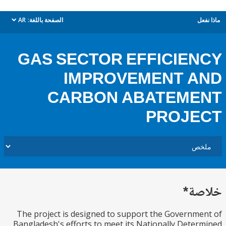
AR
الصفحة باللغة:
م
dropdown
GAS SECTOR EFFICIE
IMPROVEMENT A
CARBON ABATEME
PROJE
خل
The project is designed to support the Governm
Bangladesh's efforts to meet its Nationally Dete