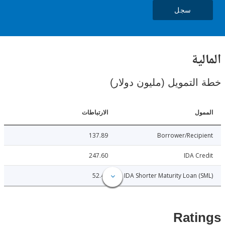
سجل
ال
خطة التمويل (مليون د
الارتباطات
ا
137.89
Borrower/Reci
247.60
IDA C
52.40
IDA Shorter Maturity Loan 
Rat