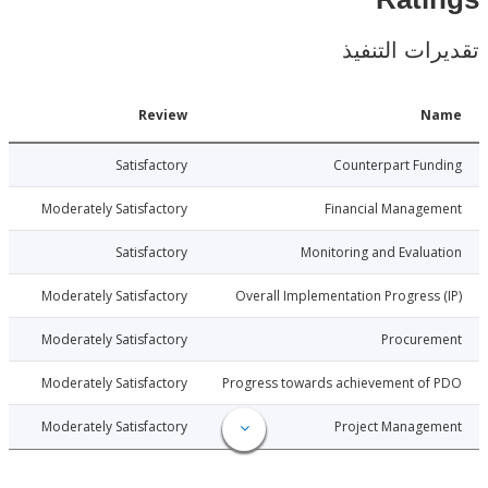
Rat
ات التنفيذ
Date
Review
N
026-01-22
Satisfactory
Counterpart Fu
026-01-22
Moderately Satisfactory
Financial Manage
026-01-22
Satisfactory
Monitoring and Evalu
026-01-22
Moderately Satisfactory
Overall Implementation Progress
026-01-22
Moderately Satisfactory
Procure
026-01-22
Moderately Satisfactory
Progress towards achievement of
026-01-22
Moderately Satisfactory
Project Manage