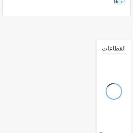
No
طاعات