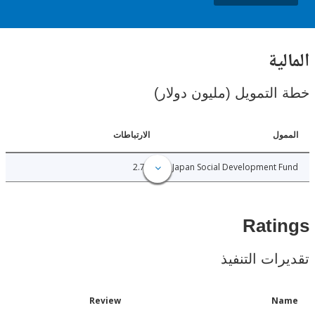
ية
لتمويل (مليون دولار)
ل
الارتباطات
2.77
Japan Social Development
Rat
ات التنفيذ
Date
Review
N