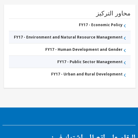
FY17 -
Other
Energy
ور التركيز
and
Extractives
FY17 -
FY17 - Economic Policy
Other
Water
FY17 - Environment and Natural Resource Management
Supply,
Sanitation
and
FY17 - Human Development and Gender
Waste
Management
FY17 - Public Sector Management
FY17 - Urban and Rural Development