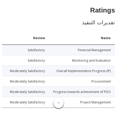
Rat
ات التنفيذ
Date
Review
N
026-06-30
Satisfactory
Financial Manage
026-06-30
Satisfactory
Monitoring and Evalu
026-06-30
Moderately Satisfactory
Overall Implementation Progress
026-06-30
Moderately Satisfactory
Procure
026-06-30
Moderately Satisfactory
Progress towards achievement of
026-06-30
Moderately Satisfactory
Project Manage