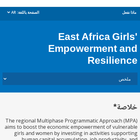
ل
الصفحة باللغة:
AR
dropdown
East Africa Gir
Empowerment 
Resilie
ة*
The regional Multiphase Programmatic Approach 
aims to boost the economic empowerment of vuln
girls and women by investing in activities supp
human capital accumulation, job productivit