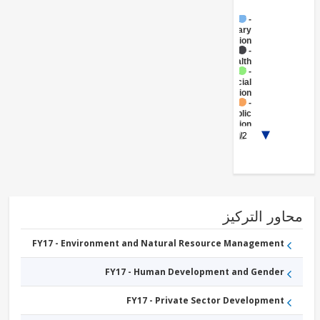
FY17 -
Secondary
Education
FY17 -
Health
FY17 -
Social
Protection
FY17 -
Public
Administration
- Social
1/2
Protection
ور التركيز
FY17 - Environment and Natural Resource Management
FY17 - Human Development and Gender
FY17 - Private Sector Development