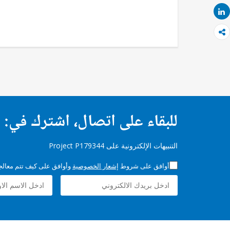
Share
للبقاء على اتصال، اشترك في:
التنبيهات الإلكترونية على Project P179344
أوافق على شروط
إشعار الخصوصية
وأوافق على كيف تتم معالجة 