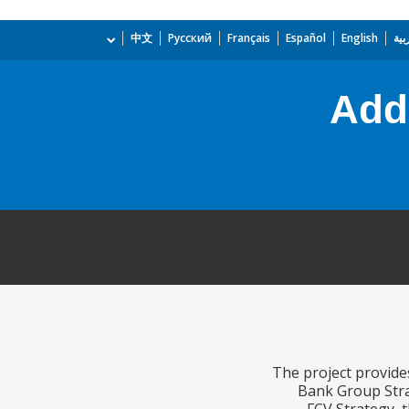
بية
English
Español
Français
Русский
中文
Addi
The project provide
Bank Group Strat