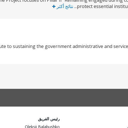
he Project focuses on Pillar II “Remaining engaged during conf
protect essential institut
نتائج أكثر
ute to sustaining the government administrative and service
رئيس الفريق
Oleksii Balabushko