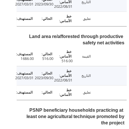
التاريخ
2027/03/31
2023/09/30
2022/08/31
تعليق
Land area re/afforested through produc
safety net activ
القيمة
1686.00
516.00
516.00
التاريخ
2027/03/31
2023/09/30
2022/08/31
تعليق
PSNP beneficiary households practicin
least one agricultural technique promot
the pr