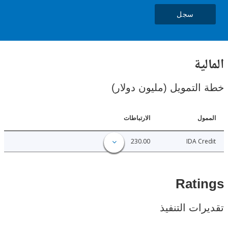
سجل
ية
لتمويل (مليون دولار)
ل
الارتباطات
230.00
IDA C
Rat
ات التنفيذ