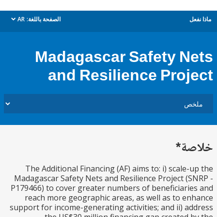
ل
الصفحة باللغة:
AR
dropdown
Madagascar Safety N
and Resilience Proj
ة*
The Additional Financing (AF) aims to: i) scale-
Madagascar Safety Nets and Resilience Project (
P179466) to cover greater numbers of beneficiari
reach more geographic areas, as well as to e
support for income-generating activities; and ii) a