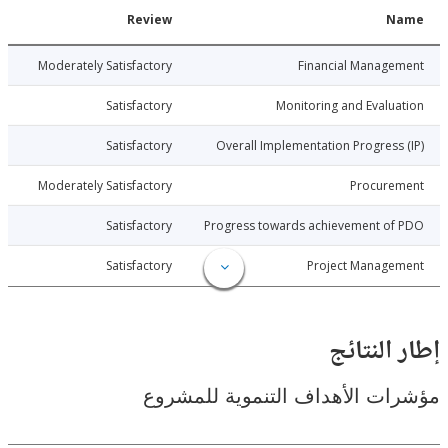
Date
Review
N
026-01-07
Moderately Satisfactory
Financial Manage
026-01-07
Satisfactory
Monitoring and Evalu
026-01-07
Satisfactory
Overall Implementation Progress
026-01-07
Moderately Satisfactory
Procure
026-01-07
Satisfactory
Progress towards achievement of
026-01-07
Satisfactory
Project Manage
النتائج
ت الأهداف التنموية للمشروع