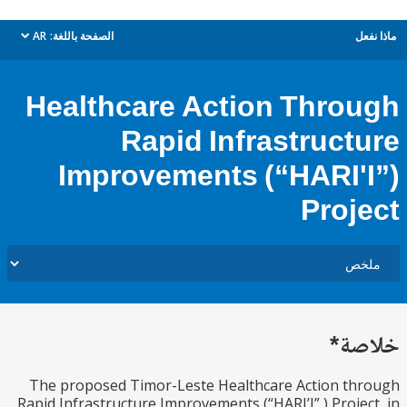
ل
الصفحة باللغة:
AR
dropdown
Healthcare Action Thro
Rapid Infrastruct
Improvements (“HARI'
Proj
ة*
The proposed Timor-Leste Healthcare Action t
Rapid Infrastructure Improvements (“HARI’I” ) Proje