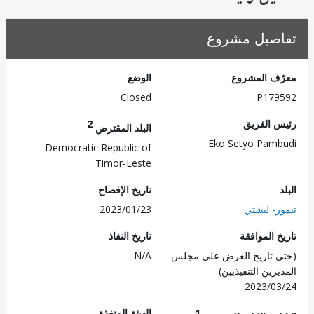
صيل مشروع
ف المشروع
الوضع
Closed
P179
 الفريق
2
البلد المقترض
Eko Setyo Pam
Democratic Republic of
Timor-Leste
تاريخ الإفصاح
ر- ليشتي
2023/01/23
 الموافقة
تاريخ النفاذ
 تاريخ العرض على مجلس
N/A
رين التنفيذيين)
2023/0
1
الهيئة المنفذة