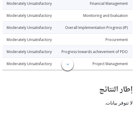
4-06-25
Moderately Unsatisfactory
Financial Manage
4-06-25
Moderately Unsatisfactory
Monitoring and Evalu
4-06-25
Moderately Unsatisfactory
Overall Implementation Progress
4-06-25
Moderately Unsatisfactory
Procure
4-06-25
Moderately Unsatisfactory
Progress towards achievement of
4-06-25
Moderately Unsatisfactory
Project Manage
النتائج
 بيانات.