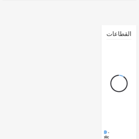
طاعات
FY17 -
Public