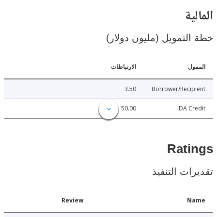
ية
لتمويل (مليون دولار)
ل
الارتباطات
3.50
Borrower/Reci
50.00
IDA C
Rat
ات التنفيذ
Date
Review
N