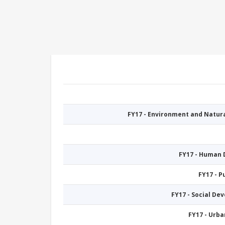
FY17 - Environment and Natu
FY17 - Human
FY17 - 
FY17 - Social De
FY17 - Urb