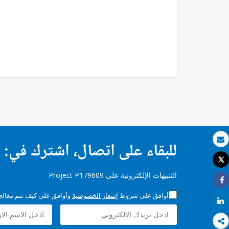
للبقاء على اتصال، اشترك في:
بريد الكتروني
Tweet
طباعة
التنبيهات الإلكترونية على Project P179609
Share
أوافق على شروط
إشعار الخصوصية
وأوافق على كيف تتم معالجة 
Share