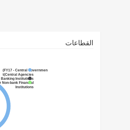
القطاعات
FY17 - Central Government
(Central Agencies
)
 Banking Institutions
r Non-bank Financial
Institutions