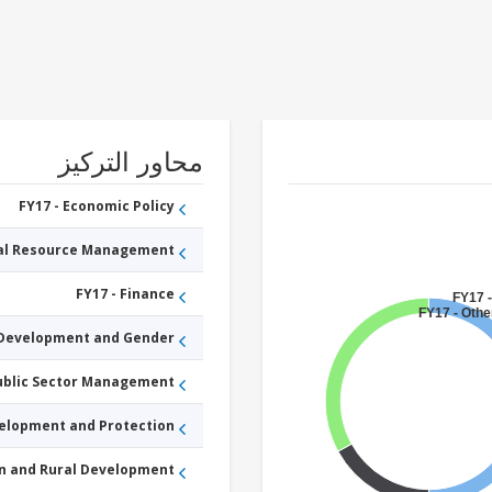
محاور التركيز
FY17 - Economic Policy
ral Resource Management
FY17 - Finance
FY17 -
FY17 - Othe
 Development and Gender
Public Sector Management
velopment and Protection
an and Rural Development