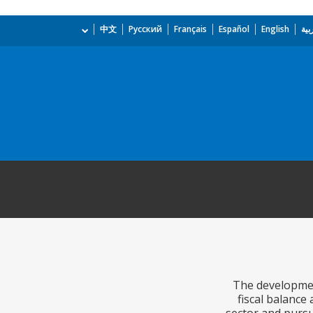
بية
English
Español
Français
Русский
中文
The development
fiscal balance