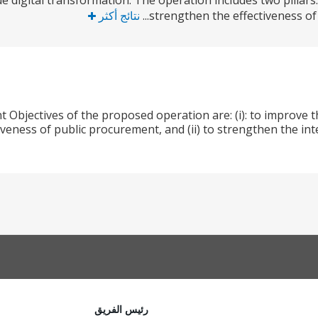
 digital transformation. The operation includes two pillars: 
strengthen the effectiveness of p
نتائج أكثر
Objectives of the proposed operation are: (i): to improve th
iveness of public procurement, and (ii) to strengthen the inte
رئيس الفريق