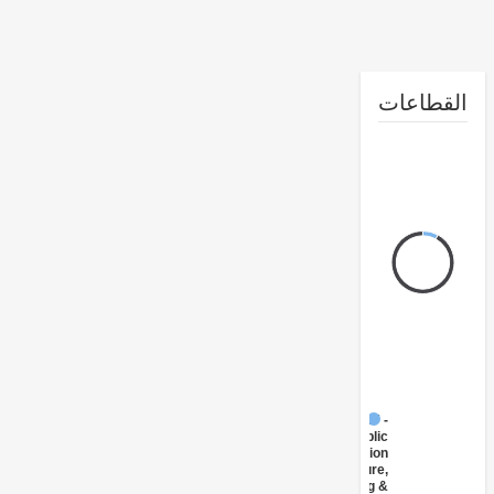
طاعات
FY17 -
Public
Administration
- Agriculture,
Fishing &