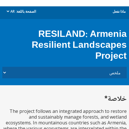
ل
الصفحة باللغة:
AR
dropdown
RESILAND: Arme
Resilient Landsca
Proj
ة*
The project follows an integrated approach to r
and sustainably manage forests, and w
ecosystems. In mountainous countries such as Ar
where the various ecosystems are interrelated with