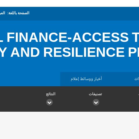
الصفحة باللغة:
العر
L FINANCE-ACCESS 
 AND RESILIENCE P
ات
أخبار ووسائط إعلام
تصنيفات
النتائج