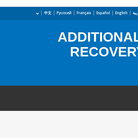
بية
English
Español
Français
Русский
中文
ADDITIONA
RECOVERY