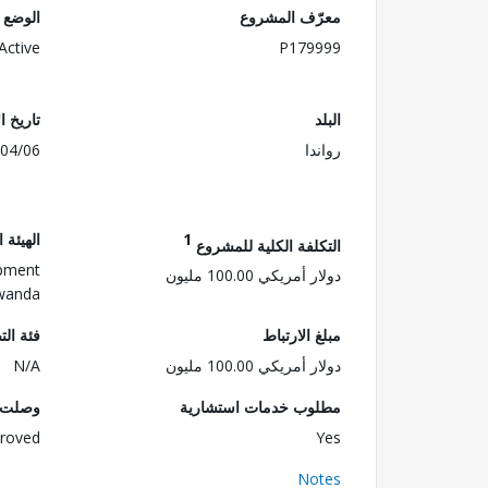
معرّف المشروع
الوضع
Active
P179999
البلد
تاريخ ا
رواندا
04/06
1
الهيئة 
التكلفة الكلية للمشروع
pment
دولار أمريكي 100.00 مليون
wanda
مبلغ الارتباط
فئة الت
دولار أمريكي 100.00 مليون
N/A
مطلوب خدمات استشارية
وصلت ا
roved
Yes
Notes