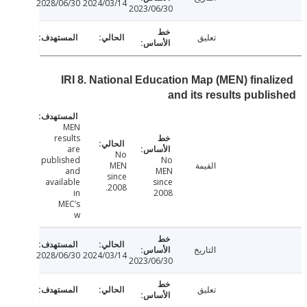
2028/06/30
2024/03/14
2023/06/30
تعليق
IRI 8. National Education Map (MEN) final
and its results publ
MEN
results
are
No
published
No
القيمة
MEN
and
MEN
since
available
since
2008.
in
2008
MEC’s
w
التاريخ
2028/06/30
2024/03/14
2023/06/30
تعليق