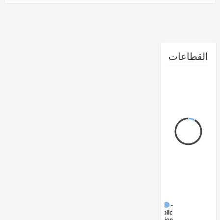
طاعات
FY17 -
Public