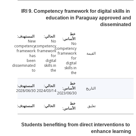
IRI 9. Competency framework for digital skill
education in Paraguay approved
dissemin
New
No
No
competency
competency
competency
framework
framework
القيمة
framework
has
for
for
been
digital
digital
disseminated
skills in
skills in
to
the
the
التاريخ
2028/06/30
2024/03/14
2023/06/30
تعليق
Students benefiting from direct intervention
enhance lear