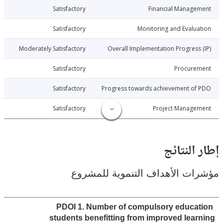
026-06-18
Satisfactory
Financial Manage
026-06-18
Satisfactory
Monitoring and Evalu
026-06-18
Moderately Satisfactory
Overall Implementation Progress
026-06-18
Satisfactory
Procure
026-06-18
Satisfactory
Progress towards achievement of
026-06-18
Satisfactory
Project Manage
النتائج
ت الأهداف التنموية للمشروع
PDOI 1. Number of compulsory educa
students benefitting from improved lea