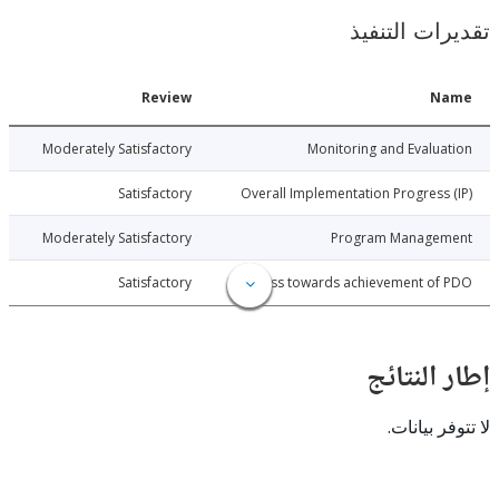
ات التنفيذ
Date
Review
N
025-01-23
Moderately Satisfactory
Monitoring and Evalu
025-01-23
Satisfactory
Overall Implementation Progress
025-01-23
Moderately Satisfactory
Program Manage
025-01-23
Satisfactory
Progress towards achievement of
النتائج
 بيانات.