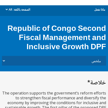
ل
الصفحة باللغة:
AR
dropdown
Republic of Congo Sec
Fiscal Management 
Inclusive Growth 
ة*
The operation supports the government’s reform e
to strengthen fiscal performance and diversi
economy by improving the conditions for inclusi
sustainable growth. The first pillar of the propos