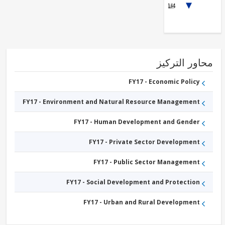
1/4
FY17 -
Energy
Transmission
and
Distribution
FY17 -
Social
Protection
ور التركيز
FY17 -
Trade
FY17 -
FY17 - Economic Policy
Other
Industry,
FY17 - Environment and Natural Resource Management
Trade
and
Services
FY17 - Human Development and Gender
FY17 - Private Sector Development
FY17 - Public Sector Management
FY17 - Social Development and Protection
FY17 - Urban and Rural Development