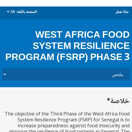
ل
الصفحة باللغة:
AR
dropdown
WEST AFRICA F
SYSTEM RESILIE
PROGRAM (FSRP) PHAS
ة*
The objective of the Third Phase of the West Afric
System Resilience Program (FSRP) for Senegal
increase preparedness against food insecuri
improve the resilience of food systems in Senega