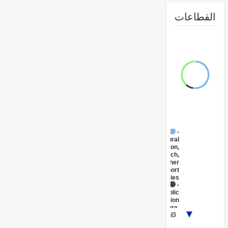
طاعات
FY17 -
Agricultural
Extension,
Research,
and Other
Support
Activities
FY17 -
Public
Administration
- Agriculture,
1/3
Fishing &
Forestry