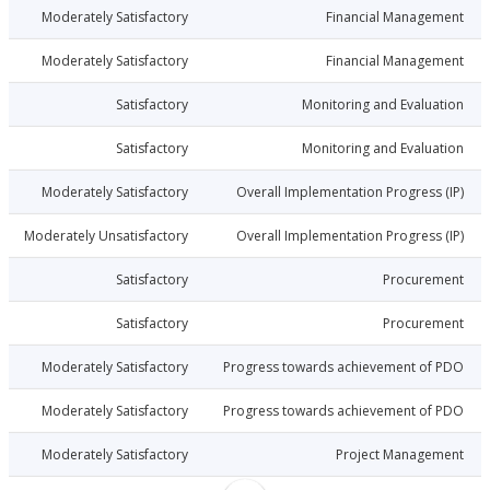
6-03-20
Moderately Satisfactory
Financial Manage
6-03-20
Moderately Satisfactory
Financial Manage
6-03-20
Satisfactory
Monitoring and Evalu
6-03-20
Satisfactory
Monitoring and Evalu
6-03-20
Moderately Satisfactory
Overall Implementation Progress
6-03-20
Moderately Unsatisfactory
Overall Implementation Progress
6-03-20
Satisfactory
Procure
6-03-20
Satisfactory
Procure
6-03-20
Moderately Satisfactory
Progress towards achievement of
6-03-20
Moderately Satisfactory
Progress towards achievement of
6-03-20
Moderately Satisfactory
Project Manage