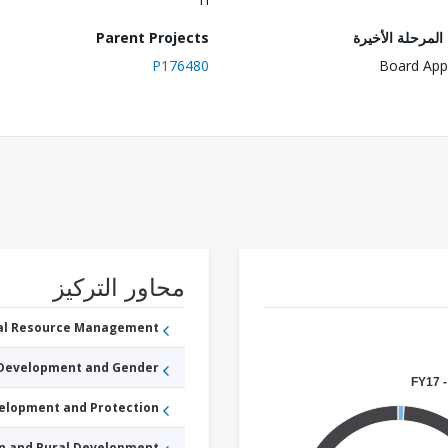
لمرحلة الأخيرة
Parent Projects
P176480
Board App
محاور التركيز
ral Resource Management
 Development and Gender
FY17 -
velopment and Protection
an and Rural Development