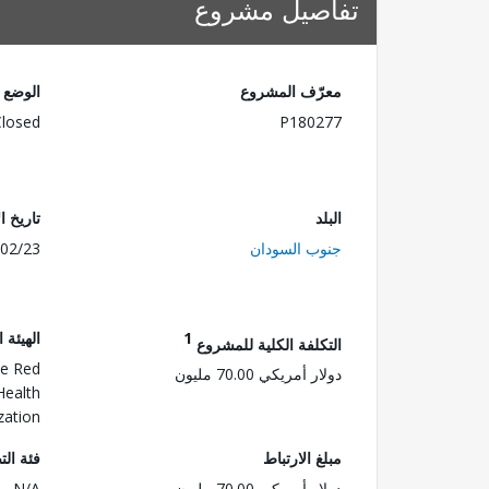
تفاصيل مشروع
معرّف المشروع
الوضع
Closed
P180277
البلد
تاريخ ا
جنوب السودان
02/23
1
الهيئة 
التكلفة الكلية للمشروع
he Red
دولار أمريكي 70.00 مليون
Health
zation
مبلغ الارتباط
فئة الت
دولار أمريكي 70.00 مليون
N/A