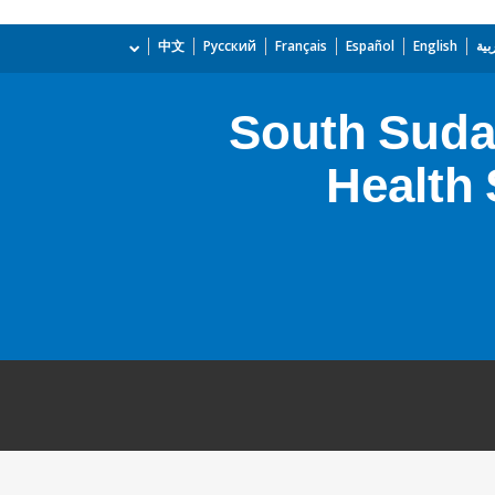
بية
English
Español
Français
Русский
中文
South Suda
Health