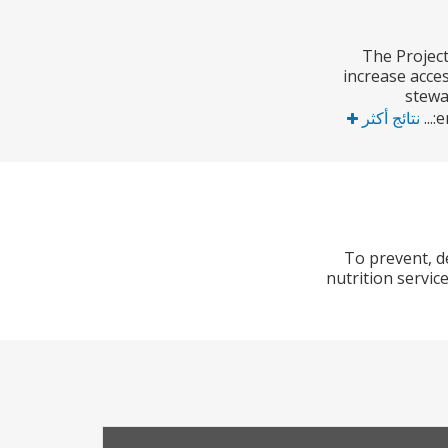
The Project
increase acces
stewa
e
نتائج أكثر
To prevent, d
nutrition servic