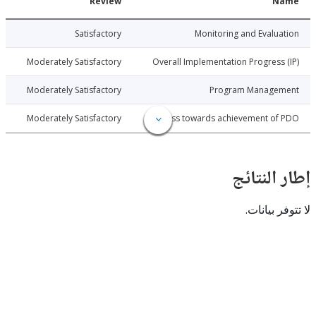
Date
Review
N
024-06-24
Satisfactory
Monitoring and Evalu
024-06-24
Moderately Satisfactory
Overall Implementation Progress
024-06-24
Moderately Satisfactory
Program Manage
024-06-24
Moderately Satisfactory
Progress towards achievement of
النتائج
 بيانات.