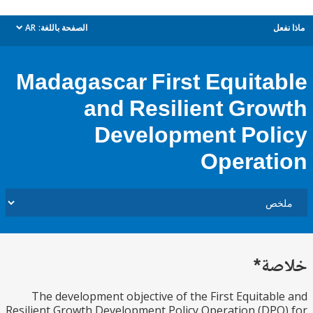
ل
الصفحة باللغة:
AR
dropdown
Madagascar First Equita
and Resilient Gro
Development Pol
Operat
ة*
The development objective of the First Equitab
Resilient Growth Development Policy Operation (DP