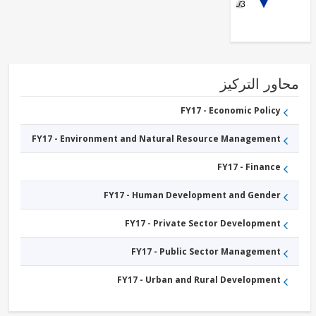
1/3
Infrastructure
FY17 -
Mining
FY17 -
Energy
Transmission
and
Distribution
ور التركيز
FY17 -
Other
Industry,
FY17 - Economic Policy
Trade
and
FY17 - Environment and Natural Resource Management
Services
FY17 - Finance
FY17 - Human Development and Gender
FY17 - Private Sector Development
FY17 - Public Sector Management
FY17 - Urban and Rural Development