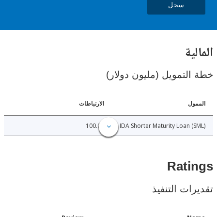
سجل
ية
لتمويل (مليون دولار)
ل
الارتباطات
100.00
IDA Shorter Maturity Loan 
Rat
ات التنفيذ