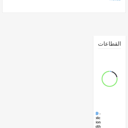
طاعات
FY17 -
Public
Administration
- Health