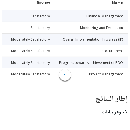
Date
Review
N
026-03-26
Satisfactory
Financial Manage
026-03-26
Satisfactory
Monitoring and Evalu
026-03-26
Moderately Satisfactory
Overall Implementation Progress
026-03-26
Moderately Satisfactory
Procure
026-03-26
Moderately Satisfactory
Progress towards achievement of
026-03-26
Moderately Satisfactory
Project Manage
النتائج
 بيانات.