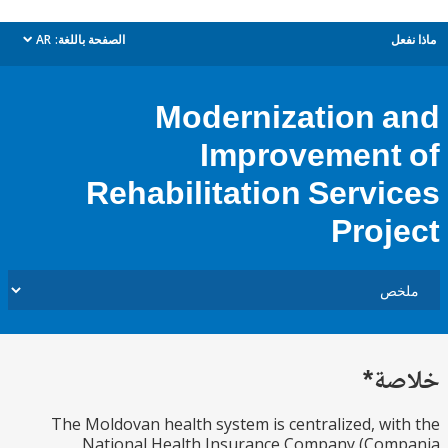
ل
الصفحة باللغة:
AR
dropdown
Modernization 
Improvement
Rehabilitation Servi
Proj
ة*
The Moldovan health system is centralized, wi
National Health Insurance Company (Com