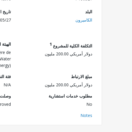
البلد
تاريخ ا
الكاميرون
05/27
1
الهيئة 
التكلفة الكلية للمشروع
re de
دولار أمريكي 200.00 مليون
f Water
nergy)
مبلغ الارتباط
فئة الت
دولار أمريكي 200.00 مليون
N/A
مطلوب خدمات استشارية
وصلت ا
roved
No
Notes