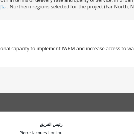
both in terms of delivery rate and quality of service, in urb
Northern regions selected for the project (Far North, N
نتائ
ional capacity to implement IWRM and increase access to wate
رئيس الفريق
Pierre Jacques Lorillou