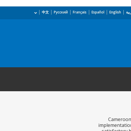
بية
English
Español
Français
Русский
中文
Cameroon h
implementation 